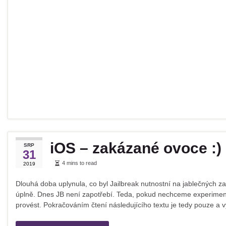
iOS – zakázané ovoce :)
SRP
31
4 mins to read
2019
Dlouhá doba uplynula, co byl Jailbreak nutnostní na jablečných za
úplně. Dnes JB není zapotřebí. Teda, pokud nechceme experimento
provést. Pokračováním čtení následujícího textu je tedy pouze a 