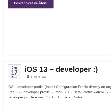
Pokračovat ve čtení
iOS 13 – developer :)
ČVN
17
1 min to read
2019
iOS – developer profile (Install Configuration Profile directly o
iPadOS – developer profile – iPadOS_13_Beta_Profile watchOS –
developer profile – macOS_10_15_Beta_Profile