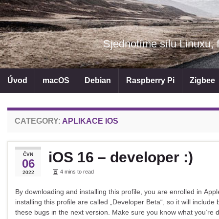
Sjednotíme sílu Linuxu, 
Úvod
macOS
Debian
Raspberry Pi
Zigbee
CATEGORY:
APLIKACE IOS
iOS 16 – developer :)
ČVN
06
4 mins to read
2022
By downloading and installing this profile, you are enrolled in Ap
installing this profile are called „Developer Beta“, so it will includ
these bugs in the next version. Make sure you know what you’re 