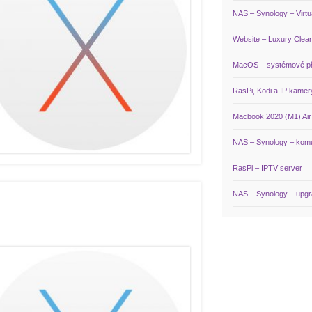
NAS – Synology – Virtu
Website – Luxury Clea
MacOS – systémové p
RasPi, Kodi a IP kamer
Macbook 2020 (M1) Air /
NAS – Synology – komun
RasPi – IPTV server
NAS – Synology – upg