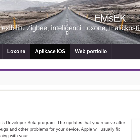
ElvisEK
flexibilitu Zigbee, inteligenci Loxone, maličk
Loxone
Aplikace iOS
Web portfolio
ple’s Developer Beta program. The updates that you receive after
e bugs and other problems for your device. Apple will usually fix
doing with your …