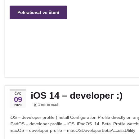
Pokračovat ve čtení
iOS 14 – developer :)
ČVC
09
1 min to read
2020
iOS – developer profile (Install Configuration Profile directly o
iPadOS – developer profile – iOS_iPadOS_14_Beta_Profile watch
macOS – developer profile – macOSDeveloperBetaAccessUtility