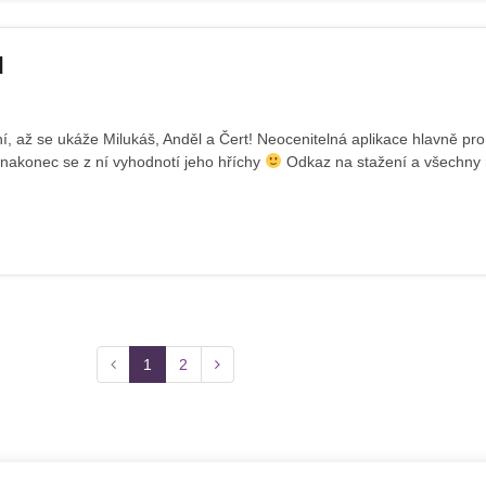
ů
í, až se ukáže Milukáš, Anděl a Čert! Neocenitelná aplikace hlavně pr
a nakonec se z ní vyhodnotí jeho hříchy
Odkaz na stažení a všechny m
1
2