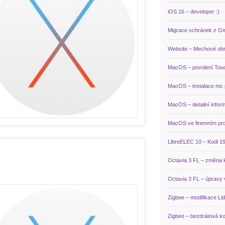
iOS 16 – developer :)
Migrace schránek z Gm
Website – Mechové ob
MacOS – povolení Touc
MacOS – instalace mc 
MacOS – detailní infor
MacOS ve firemním pro
LibreELEC 10 – Kodi 19
Octavia 3 FL – změna 
Octavia 3 FL – úpravy 
Zigbee – modifikace L
Zigbee – bezdrátová k