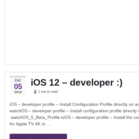
iOS 12 – developer :)
ČVC
05
1 min to read
2018
iOS – developer profile – Install Configuration Profile directly 
watchOS – developer profile – Install configuration profile directl
watchOS_5_Beta_Profile tvOS – developer profile – Install the con
for Apple TV 4K or …