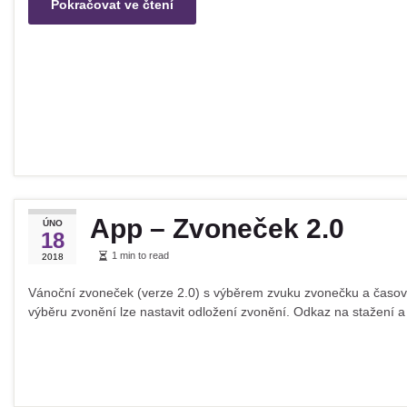
Pokračovat ve čtení
App – Zvoneček 2.0
ÚNO
18
1 min to read
2018
Vánoční zvoneček (verze 2.0) s výběrem zvuku zvonečku a časovač
výběru zvonění lze nastavit odložení zvonění. Odkaz na stažení a