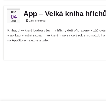
App – Velká kniha hřích
ÚNO
04
2 mins to read
2018
Kniha, díky které budou všechny hříchy dětí připraveny k zůčtován
v aplikaci vlastní záznam, ve kterém se za celý rok shromaždují 
na AppStore naleznete zde.