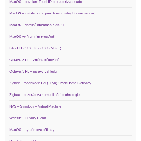
MacOS – povolení TouchID pro autorizaci sudo
MacOS – instalace mc přes brew (midnight commander)
MacOS – detailní informace o disku
MacOS ve firemním prostředí
LibreELEC 10 – Kodi 19.1 (Matrix)
Octavia 3 FL – změna kódování
Octavia 3 FL – úpravy vzhledu
Zigbee – modifikace Lidl (Tuya) SmartHome Gateway
Zigbee – bezdrátová komunikační technologie
NAS – Synology – Virtual Machine
Website – Luxury Clean
MacOS – systémové příkazy