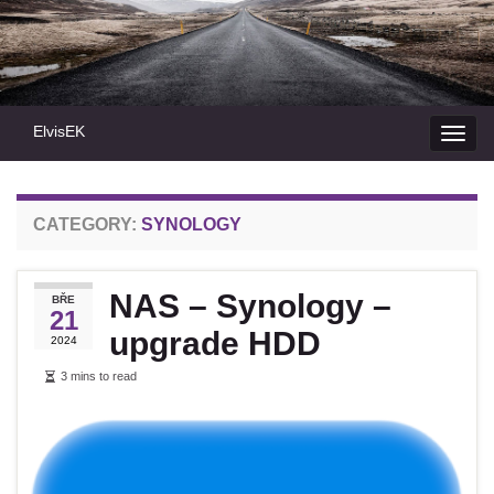
ElvisEK
Toggl
navig
CATEGORY:
SYNOLOGY
NAS – Synology –
BŘE
21
upgrade HDD
2024
3 mins to read