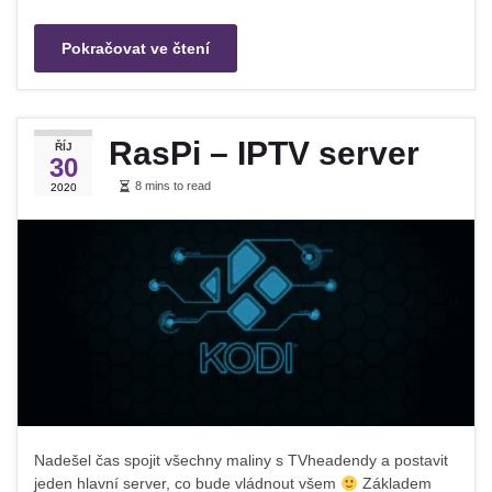
Pokračovat ve čtení
RasPi – IPTV server
ŘÍJ
30
8 mins to read
2020
Nadešel čas spojit všechny maliny s TVheadendy a postavit
jeden hlavní server, co bude vládnout všem
Základem