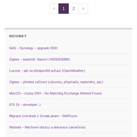
1
2
NOVINKY
NAS – Synology – upgrade HDD
Zigbee – teploměr Xiaomi LYWSD03MMC
Loxone – jak na předpověď počasí (OpenWeather)
Zigbee – přehled zařízení (zásuvky, přepínače, teploměry, atd.)
MacOS – chyba SSH – No Matching Exchange Method Found
iOS 16 – developer :)
Migrace schránek z Gmailu jinam – IMAPsync
Website – Mechové obrazy a dekorace (ukončeno)